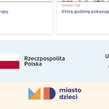
EDUKACYJNE
ropy
Którą godzinę pokazuj