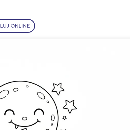
UJ ONLINE
ia i jej płatki
Pszczoła i kwitnący ul