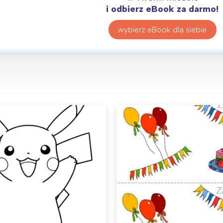
i odbierz eBook za darmo!
wybierz eBook dla siebie