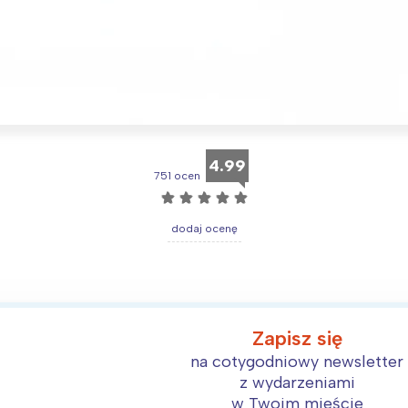
Interesują mnie wydarzenia z tego regionu
4.99
751 ocen
arszawa
Śląsk
☆
☆
☆
☆
☆
ódź
Kraków
dodaj ocenę
rójmiasto
Południe
oznań
Północ
rocław
Wszystkie
Zapisz się
Wybieram
na cotygodniowy newsletter
z wydarzeniami
w Twoim mieście