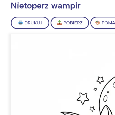
Nietoperz wampir
DRUKUJ
POBIERZ
POMAL
Wiosenny koncert ptaków na płocie
Kwitnąca wiśn