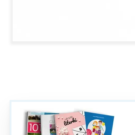
W
Ł
T
P
W