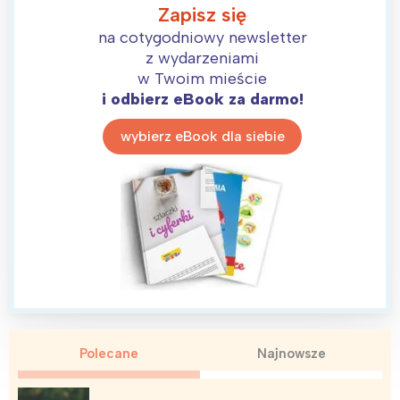
Zapisz się
na cotygodniowy newsletter
z wydarzeniami
w Twoim mieście
i odbierz eBook za darmo!
wybierz eBook dla siebie
Interesują mnie wydarzenia z
tego regionu:
Warszawa
Śląsk
Łódź
Kraków
Polecane
Najnowsze
Trójmiasto
Południe
Poznań
Północ