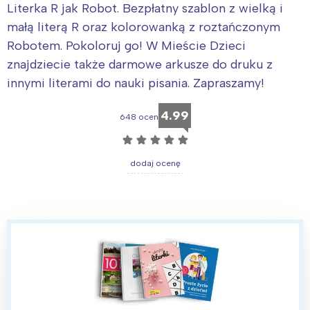
Literka R jak Robot. Bezpłatny szablon z wielką i
małą literą R oraz kolorowanką z roztańczonym
Robotem. Pokoloruj go! W Mieście Dzieci
znajdziecie także darmowe arkusze do druku z
innymi literami do nauki pisania. Zapraszamy!
4.99
648 ocen
☆
☆
☆
☆
☆
dodaj ocenę