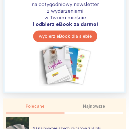
na cotygodniowy newsletter
z wydarzeniami
w Twoim mieście
i odbierz eBook za darmo!
wybierz eBook dla siebie
Interesują mnie wydarzenia z
tego regionu:
Warszawa
Śląsk
Polecane
Najnowsze
Łódź
Kraków
Trójmiasto
Południe
Poznań
Północ
70 najpiękniejszych cytatów z Biblii