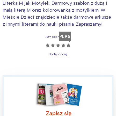
Literka M jak Motylek. Darmowy szablon z dużą i
małą literą M oraz kolorowanką z motylkiem. W
Mieście Dzieci znajdziecie także darmowe arkusze
z innymi literami do nauki pisania. Zapraszamy!
4.95
709 ocen
☆
☆
☆
☆
☆
dodaj ocenę
Zapisz się