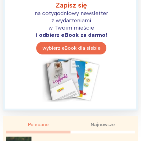
Zapisz się
na cotygodniowy newsletter
z wydarzeniami
w Twoim mieście
i odbierz eBook za darmo!
wybierz eBook dla siebie
Interesują mnie wydarzenia z
tego regionu:
Warszawa
Śląsk
Łódź
Kraków
Polecane
Najnowsze
Trójmiasto
Południe
Poznań
Północ