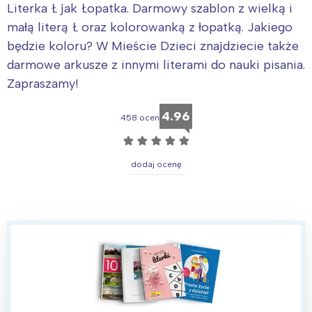
Literka Ł jak Łopatka. Darmowy szablon z wielką i
małą literą Ł oraz kolorowanką z łopatką. Jakiego
będzie koloru? W Mieście Dzieci znajdziecie także
darmowe arkusze z innymi literami do nauki pisania.
Zapraszamy!
4.96
458 ocen
☆
☆
☆
☆
☆
dodaj ocenę