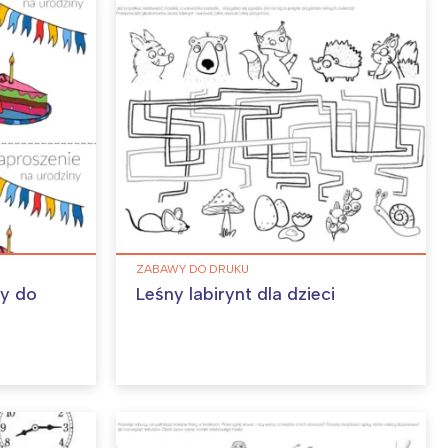
ZABAWY DO DRUKU
ny do
Leśny labirynt dla dzieci