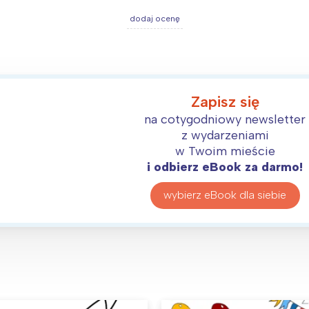
Wybieram
dodaj ocenę
Zapisz się
na cotygodniowy newsletter
z wydarzeniami
w Twoim mieście
i odbierz eBook za darmo!
wybierz eBook dla siebie