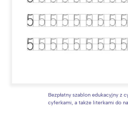
W
Ł
Bezpłatny szablon edukacyjny z c
T
cyferkami, a także literkami do n
P
W