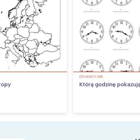
EDUKACYJNE
ropy
Którą godzinę pokazuj