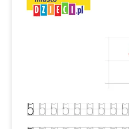
Wiosenny koncert ptaków na płocie
Kwitnąca wiśn