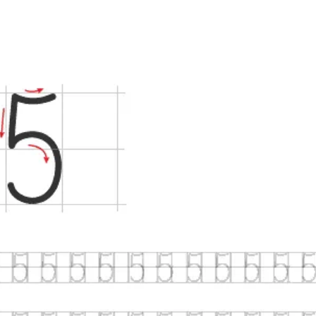
ia i jej płatki
Pszczoła i kwitnący ul