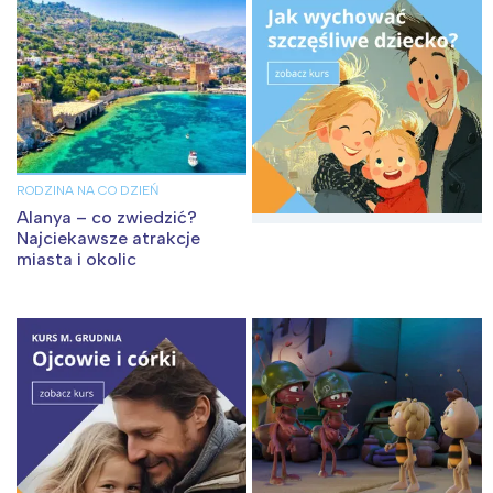
tego regionu:
Warszawa
Śląsk
Łódź
Kraków
Trójmiasto
Południe
Poznań
Północ
RODZINA NA CO DZIEŃ
Wrocław
Wszystkie
Alanya – co zwiedzić?
Najciekawsze atrakcje
miasta i okolic
Wybieram