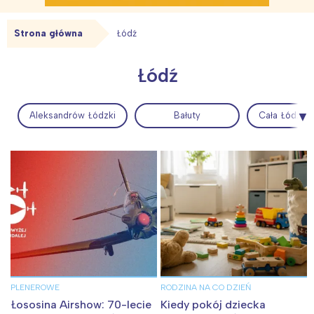
Strona główna
Łódź
Łódź
Aleksandrów Łódzki
Bałuty
Cała Łódź i 
PLENEROWE
RODZINA NA CO DZIEŃ
Łososina Airshow: 70-lecie
Kiedy pokój dziecka