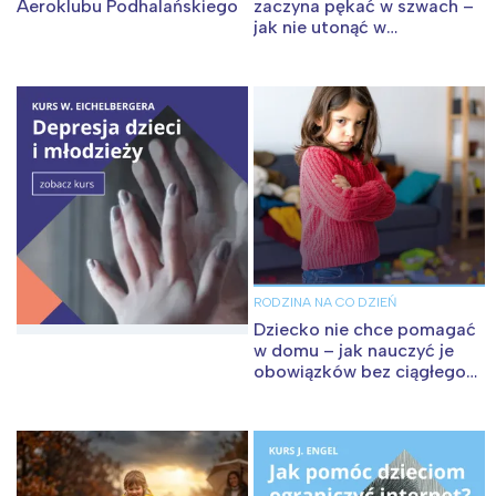
Aeroklubu Podhalańskiego
zaczyna pękać w szwach –
jak nie utonąć w
zabawkach?
RODZINA NA CO DZIEŃ
Dziecko nie chce pomagać
w domu – jak nauczyć je
obowiązków bez ciągłego
przypominania?