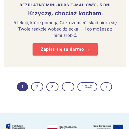
BEZPŁATNY MINI-KURS E-MAILOWY · 5 DNI
Krzyczę, chociaż kocham.
5 lekcji, które pomogą Ci zrozumieć, skąd biorą się
Twoje reakcje wobec dziecka — i co możesz z
nimi zrobić.
Zapisz się za darmo →
1
2
3
…
1 040
»