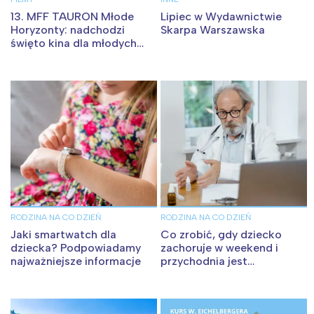
13. MFF TAURON Młode
Lipiec w Wydawnictwie
Horyzonty: nadchodzi
Skarpa Warszawska
święto kina dla młodych
widzów i całych rodzin
RODZINA NA CO DZIEŃ
RODZINA NA CO DZIEŃ
Jaki smartwatch dla
Co zrobić, gdy dziecko
dziecka? Podpowiadamy
zachoruje w weekend i
najważniejsze informacje
przychodnia jest
zamknięta?
Interesują mnie wydarzenia z