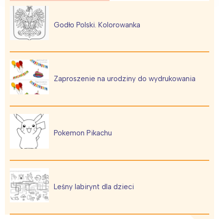
Poznań
Północ
Wrocław
Wszystkie
Godło Polski. Kolorowanka
Wybieram
Zaproszenie na urodziny do wydrukowania
Pokemon Pikachu
Leśny labirynt dla dzieci