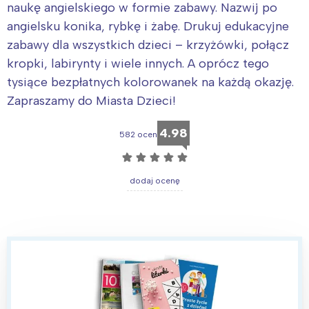
naukę angielskiego w formie zabawy. Nazwij po
angielsku konika, rybkę i żabę. Drukuj edukacyjne
zabawy dla wszystkich dzieci – krzyżówki, połącz
kropki, labirynty i wiele innych. A oprócz tego
tysiące bezpłatnych kolorowanek na każdą okazję.
Zapraszamy do Miasta Dzieci!
4.98
582 ocen
☆
☆
☆
☆
☆
dodaj ocenę