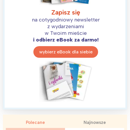
Zapisz się
na cotygodniowy newsletter
z wydarzeniami
w Twoim mieście
i odbierz eBook za darmo!
wybierz eBook dla siebie
Interesują mnie wydarzenia z
tego regionu:
Warszawa
Śląsk
Łódź
Kraków
Polecane
Najnowsze
Trójmiasto
Południe