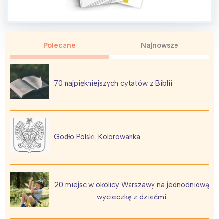
Polecane
Najnowsze
Interesują mnie wydarzenia z
tego regionu:
70 najpiękniejszych cytatów z Biblii
Warszawa
Śląsk
Łódź
Kraków
Trójmiasto
Południe
Godło Polski. Kolorowanka
Poznań
Północ
Wrocław
Wszystkie
20 miejsc w okolicy Warszawy na jednodniową
Wybieram
wycieczkę z dziećmi