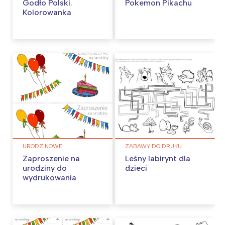
Godło Polski.
Pokemon Pikachu
Kolorowanka
URODZINOWE
ZABAWY DO DRUKU
Zaproszenie na
Leśny labirynt dla
urodziny do
dzieci
wydrukowania