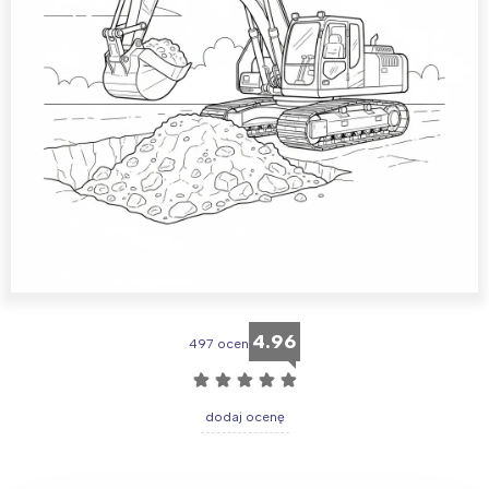
4.96
497 ocen
☆
☆
☆
☆
☆
dodaj ocenę