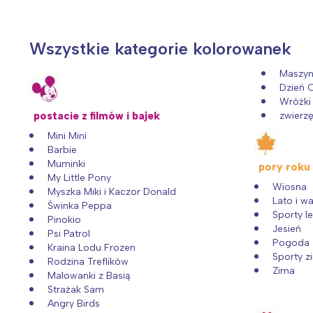
Wszystkie kategorie kolorowanek
Maszyn
Dzień 
Wróżki
postacie z filmów i bajek
zwierzę
Mini Mini
Barbie
Muminki
pory roku
My Little Pony
Wiosna
Myszka Miki i Kaczor Donald
Lato i w
Świnka Peppa
Sporty le
Pinokio
Jesień
Psi Patrol
Pogoda
Kraina Lodu Frozen
W
Sporty 
Rodzina Treflików
Zima
Ł
Malowanki z Basią
Strażak Sam
T
Angry Birds