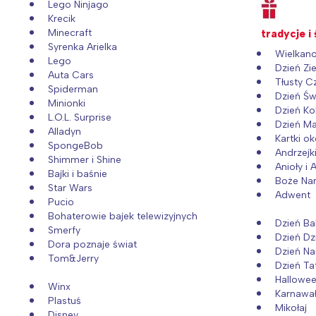
P
Lego Ninjago
Krecik
W
Minecraft
tradycje i
Syrenka Arielka
Wielkan
Lego
Dzień Zi
Auta Cars
Tłusty C
Spiderman
Dzień Św
Minionki
Dzień Ko
L.O.L. Surprise
Dzień Ma
Alladyn
Kartki o
SpongeBob
Andrzejk
Shimmer i Shine
Anioły i A
Bajki i baśnie
Boże Naro
Star Wars
Adwent
Pucio
Bohaterowie bajek telewizyjnych
Dzień Ba
Smerfy
Dzień Dz
Dora poznaje świat
Dzień Na
Tom&Jerry
Dzień Ta
Hallowe
Winx
Karnawał
Plastuś
Mikołaj
Disney