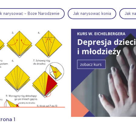
k narysować - Boże Narodzenie
Jak narysować konia
Jak n
ia i jej płatki
Pszczoła i kwitnący ul
trona 1