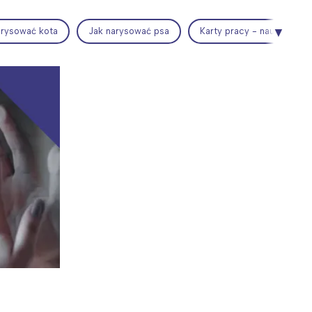
arysować kota
Jak narysować psa
Karty pracy - nauka pisania
Wiewiórka na kwitnącym polu