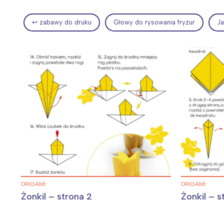
↩ zabawy do druku
Głowy do rysowania fryzur
Ja
Wiosenny koncert ptaków na płocie
Kwitnąca wiśn
ORIGAMI
ORIGAMI
Żonkil – strona 2
Żonkil – s