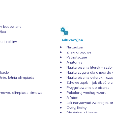
y budowlane
Ojca
edukacyjne
ta i rośliny
Narzędzia
Znaki drogowe
Patriotyczne
Anatomia
Nauka pisania literek - szab
akacje
Nauka zegara dla dzieci do 
Interesują mnie wydarzenia z tego regionu
tnie, letnia olimpiada
Nauka pisania cyferek - sza
Zdrowe ząbki - jak dbać o 
Przygotowanie do pisania - 
arszawa
Śląsk
zimowe, olimpiada zimowa
Pokoloruj według wzoru
Alfabet
ódź
Kraków
Jak narysować zwierzęta, p
rójmiasto
Południe
Cyfry, liczby
Dla dzieci z Ukrainy