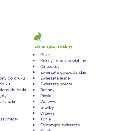
zwierzęta, rośliny
Ptaki
Rekiny i morskie głębiny
Dinozaury
Zwierzęta gospodarskie
lony do druku
Zwierzęta leśne
druku
Zwierzęta świata
:
blony do druku
Banany
zęby
Pieski
szlaczki
Warzywa
Grzyby
Drzewa
rzedmioty
Konie
Fantazyjne zwierzęta
Kwiaty