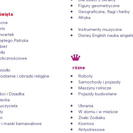
oznań
Północ
Figury geometryczne
rocław
Wszystkie
Geograficzne, flagi i herby
 święta
Afryka
ocne
Wybieram
emi
Instrumenty muzyczne
zwartek
Disney English nauka angiel
iętego Patryka
biet
tki
kolicznościowe
i
różne
niołki
dzenie i obrazki religijne
Roboty
Samochody i pojazdy
Maszyny rolnicze
bci i Dziadka
Pojazdy budowlane
iecka
uczyciela
Ubrania
ty
W domu i w mieście
en
Znaki Zodiaku
 i maski karnawałowe
Kosmos
Antystresowe