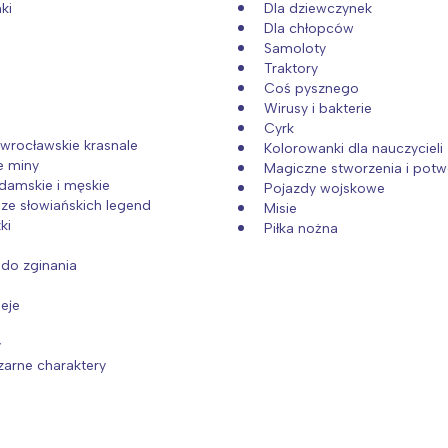
ki
Dla dziewczynek
Dla chłopców
Samoloty
Traktory
Coś pysznego
Wirusy i bakterie
Cyrk
i wrocławskie krasnale
Kolorowanki dla nauczycieli
e miny
Magiczne stworzenia i potw
damskie i męskie
Pojazdy wojskowe
ze słowiańskich legend
Misie
ki
Piłka nożna
do zginania
eje
y
czarne charaktery