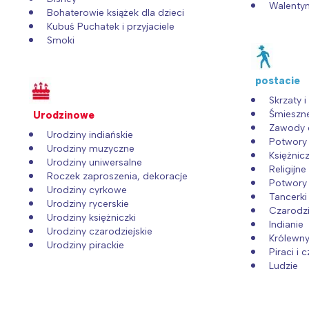
Walentyn
Bohaterowie książek dla dzieci
Kubuś Puchatek i przyjaciele
Smoki
postacie
Skrzaty 
Śmieszn
Urodzinowe
Zawody 
Urodziny indiańskie
Potwory 
Urodziny muzyczne
Księżnicz
Urodziny uniwersalne
Religijne
Roczek zaproszenia, dekoracje
Potwory 
Urodziny cyrkowe
Tancerki
Urodziny rycerskie
Czarodzi
Urodziny księżniczki
Indianie
Urodziny czarodziejskie
Królewn
Urodziny pirackie
Piraci i 
Ludzie