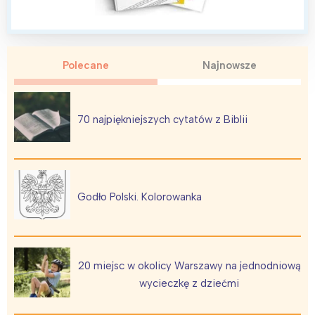
Polecane
Najnowsze
Interesują mnie wydarzenia z
tego regionu:
70 najpiękniejszych cytatów z Biblii
Warszawa
Śląsk
Łódź
Kraków
Trójmiasto
Południe
Godło Polski. Kolorowanka
Poznań
Północ
Wrocław
Wszystkie
20 miejsc w okolicy Warszawy na jednodniową
Wybieram
wycieczkę z dziećmi