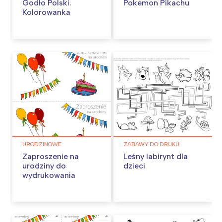
Godło Polski.
Pokemon Pikachu
Kolorowanka
URODZINOWE
ZABAWY DO DRUKU
Zaproszenie na
Leśny labirynt dla
urodziny do
dzieci
wydrukowania