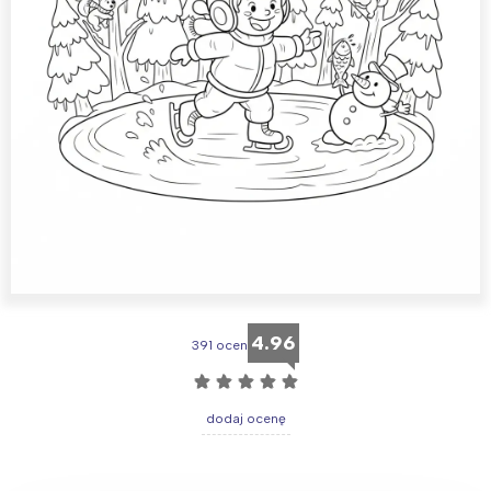
4.96
391 ocen
☆
☆
☆
☆
☆
dodaj ocenę