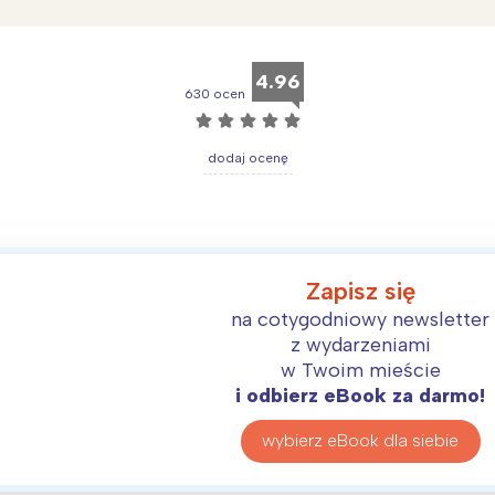
rójmiasto
Południe
oznań
Północ
rocław
Wszystkie
4.96
630 ocen
☆
☆
☆
☆
☆
Wybieram
dodaj ocenę
Zapisz się
na cotygodniowy newsletter
z wydarzeniami
w Twoim mieście
i odbierz eBook za darmo!
wybierz eBook dla siebie