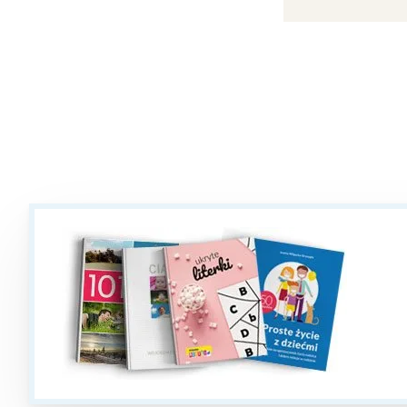
T
P
W