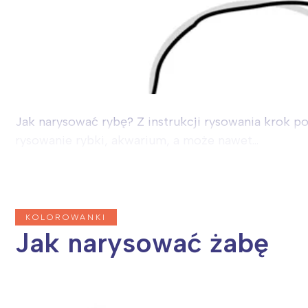
Jak narysować rybę? Z instrukcji rysowania krok po
rysowanie rybki, akwarium, a może nawet...
KOLOROWANKI
Jak narysować żabę