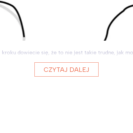
 kroku dowiecie się, że to nie jest takie trudne, jak
CZYTAJ DALEJ