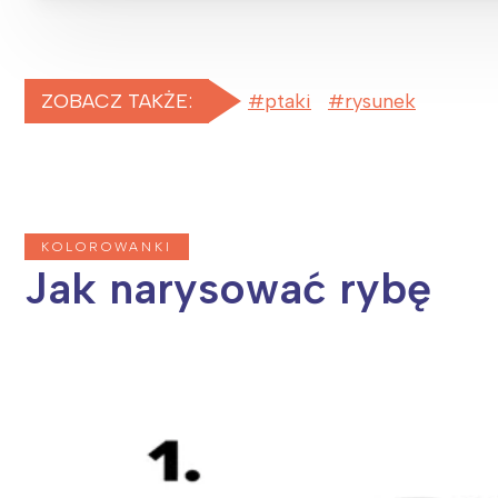
ZOBACZ TAKŻE:
ptaki
rysunek
KOLOROWANKI
Jak narysować rybę