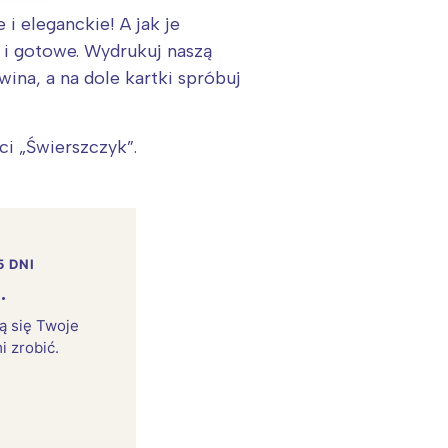
 eleganckie! A jak je
i i gotowe. Wydrukuj naszą
ina, a na dole kartki spróbuj
i „Świerszczyk”.
5 DNI
.
:
rą się Twoje
i zrobić.