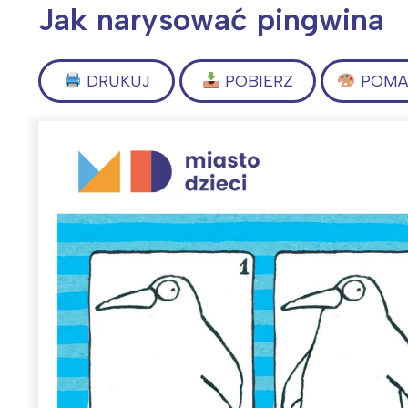
Jak narysować pingwina
DRUKUJ
POBIERZ
POMAL
Wiosenny koncert ptaków na płocie
Kwitnąca wiśn