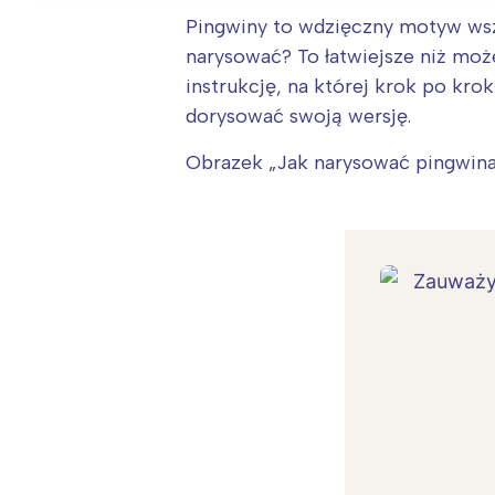
Pingwiny to wdzięczny motyw wsze
narysować? To łatwiejsze niż może
instrukcję, na której krok po kro
dorysować swoją wersję.
Obrazek „Jak narysować pingwina”
W
Ł