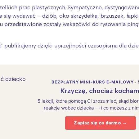
lkich prac plastycznych. Sympatyczne, dystyngowane i
 się wydawać – dziób, oko skrzydełka, brzuszek, łapk
ku przedstawione zostały wskazówki do rysowania pingw
 publikujemy dzięki uprzejmości czasopisma dla dziec
BEZPŁATNY MINI-KURS E-MAILOWY · 
Krzyczę, chociaż kocham
Interesują mnie wydarzenia z tego regionu
5 lekcji, które pomogą Ci zrozumieć, skąd bio
reakcje wobec dziecka — i co możesz z nim
arszawa
Śląsk
Zapisz się za darmo →
ódź
Kraków