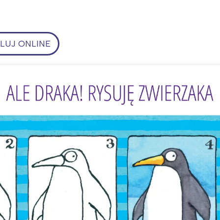
UJ ONLINE
ia i jej płatki
Pszczoła i kwitnący ul