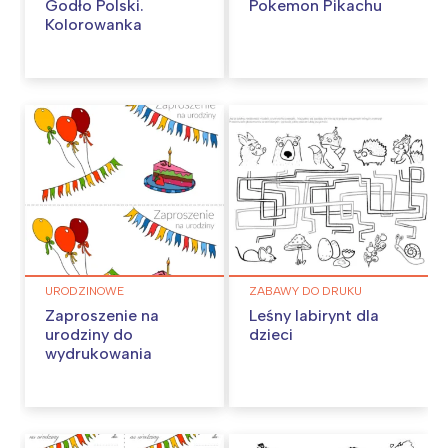
Godło Polski.
Pokemon Pikachu
Kolorowanka
URODZINOWE
ZABAWY DO DRUKU
Zaproszenie na
Leśny labirynt dla
urodziny do
dzieci
wydrukowania