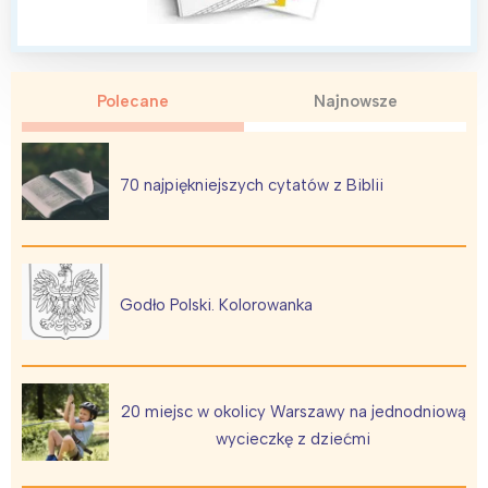
Polecane
Najnowsze
Interesują mnie wydarzenia z
tego regionu:
70 najpiękniejszych cytatów z Biblii
Warszawa
Śląsk
Łódź
Kraków
Trójmiasto
Południe
Godło Polski. Kolorowanka
Poznań
Północ
Wrocław
Wszystkie
20 miejsc w okolicy Warszawy na jednodniową
Wybieram
wycieczkę z dziećmi