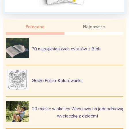
Polecane
Najnowsze
Interesują mnie wydarzenia z
tego regionu:
70 najpiękniejszych cytatów z Biblii
Warszawa
Śląsk
Łódź
Kraków
Trójmiasto
Południe
Godło Polski. Kolorowanka
Poznań
Północ
Wrocław
Wszystkie
20 miejsc w okolicy Warszawy na jednodniową
Wybieram
wycieczkę z dziećmi