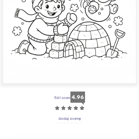
4.96
561 ocen
☆
☆
☆
☆
☆
dodaj ocenę