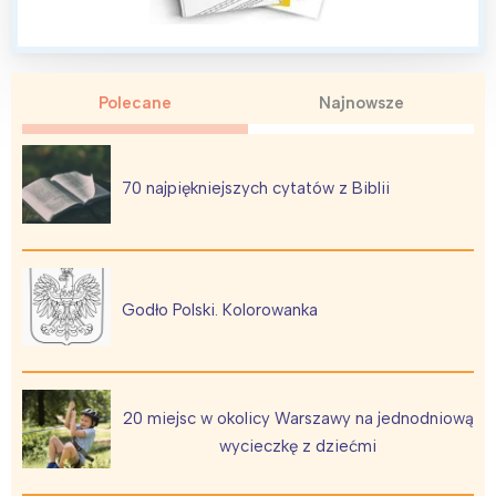
Polecane
Najnowsze
Interesują mnie wydarzenia z
tego regionu:
70 najpiękniejszych cytatów z Biblii
Warszawa
Śląsk
Łódź
Kraków
Trójmiasto
Południe
Godło Polski. Kolorowanka
Poznań
Północ
Wrocław
Wszystkie
20 miejsc w okolicy Warszawy na jednodniową
Wybieram
wycieczkę z dziećmi