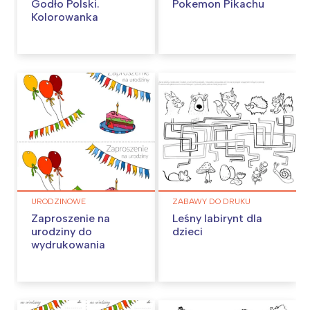
Godło Polski.
Pokemon Pikachu
Kolorowanka
URODZINOWE
ZABAWY DO DRUKU
Zaproszenie na
Leśny labirynt dla
urodziny do
dzieci
wydrukowania