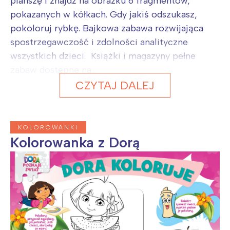
planszę i znajdź na obrazku 6 fragmentów,
pokazanych w kółkach. Gdy jakiś odszukasz,
pokoloruj rybkę. Bajkowa zabawa rozwijająca
spostrzegawczość i zdolności analityczne
wszystkich dzieci. Książki i magazyny pełne
zabaw dostępne na...
CZYTAJ DALEJ
KOLOROWANKI
Kolorowanka z Dorą