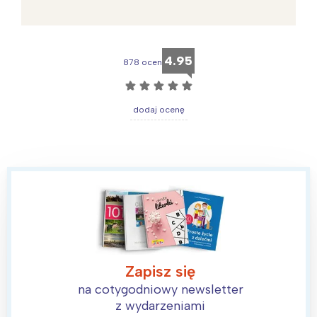
4.95
878 ocen
☆
☆
☆
☆
☆
dodaj ocenę
Zapisz się
na cotygodniowy newsletter
z wydarzeniami