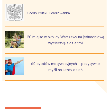
Godło Polski. Kolorowanka
20 miejsc w okolicy Warszawy na jednodniową
wycieczkę z dziećmi
Interesują mnie wydarzenia z
tego regionu:
60 cytatów motywacyjnych – pozytywne
myśli na każdy dzień
Warszawa
Śląsk
Łódź
Kraków
Trójmiasto
Południe
Poznań
Północ
Wrocław
Wszystkie