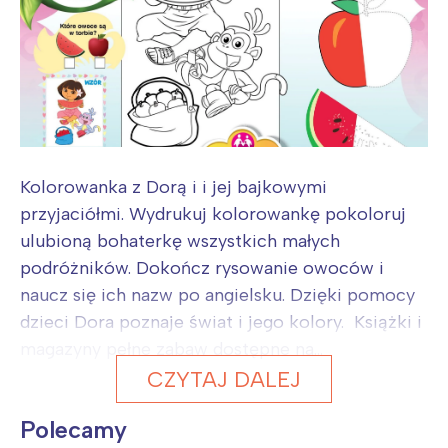
Kolorowanka z Dorą i i jej bajkowymi
przyjaciółmi. Wydrukuj kolorowankę pokoloruj
ulubioną bohaterkę wszystkich małych
podróżników. Dokończ rysowanie owoców i
naucz się ich nazw po angielsku. Dzięki pomocy
dzieci Dora poznaje świat i jego kolory. Książki i
magazyny pełne zabaw dostępne na...
CZYTAJ DALEJ
Polecamy