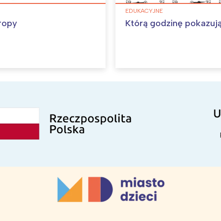
EDUKACYJNE
ropy
Którą godzinę pokazuj