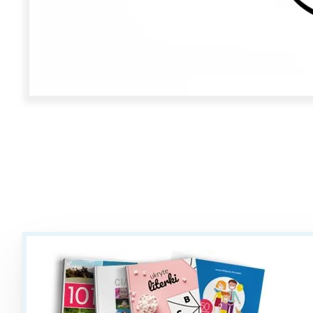
W
Ł
T
P
W