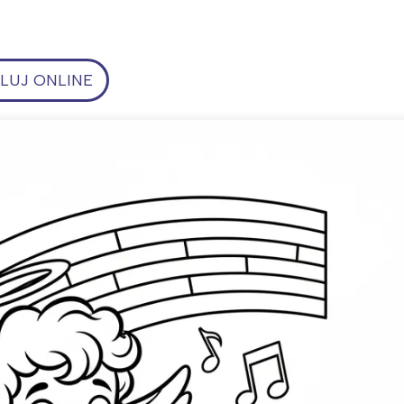
UJ ONLINE
ia i jej płatki
Pszczoła i kwitnący ul