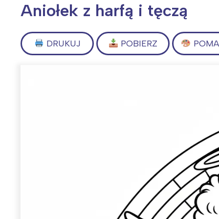
Aniołek z harfą i tęczą
DRUKUJ
POBIERZ
POMAL
Wiosenny koncert ptaków na płocie
Kwitnąca wiśn