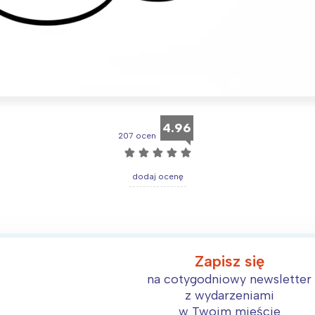
Interesują mnie wydarzenia z tego regionu
arszawa
Śląsk
4.96
207 ocen
ódź
Kraków
☆
☆
☆
☆
☆
rójmiasto
Południe
dodaj ocenę
oznań
Północ
rocław
Wszystkie
Wybieram
Zapisz się
na cotygodniowy newsletter
z wydarzeniami
w Twoim mieście