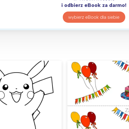
i odbierz eBook za darmo!
wybierz eBook dla siebie