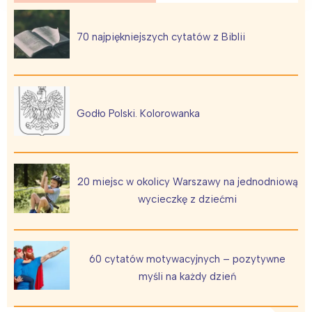
70 najpiękniejszych cytatów z Biblii
Interesują mnie wydarzenia z
tego regionu:
Godło Polski. Kolorowanka
Warszawa
Śląsk
Łódź
Kraków
Trójmiasto
Południe
20 miejsc w okolicy Warszawy na jednodniową
Poznań
Północ
wycieczkę z dziećmi
Wrocław
Wszystkie
Wybieram
60 cytatów motywacyjnych – pozytywne
myśli na każdy dzień