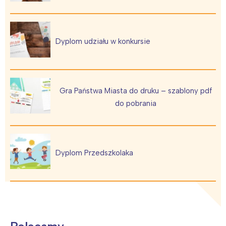
Interesują mnie wydarzenia z
tego regionu:
Dyplom udziału w konkursie
Warszawa
Śląsk
Łódź
Kraków
Gra Państwa Miasta do druku – szablony pdf
Trójmiasto
Południe
do pobrania
Poznań
Północ
Wrocław
Wszystkie
Dyplom Przedszkolaka
Wybieram