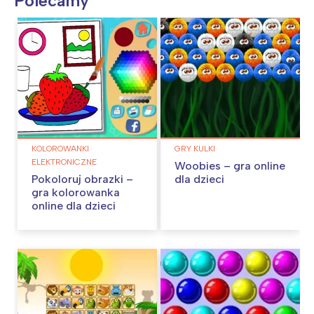
Polecamy
KOLOROWANKI
GRY KULKI
ELEKTRONICZNE
Woobies – gra online
Pokoloruj obrazki –
dla dzieci
gra kolorowanka
online dla dzieci