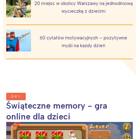
20 miejsc w okolicy Warszawy na jednodniową
Warszawa
Śląsk
wycieczkę z dziećmi
Łódź
Kraków
Trójmiasto
Południe
Poznań
Północ
60 cytatów motywacyjnych – pozytywne
Wrocław
Wszystkie
myśli na każdy dzień
Wybieram
GRY
Świąteczne memory - gra
online dla dzieci