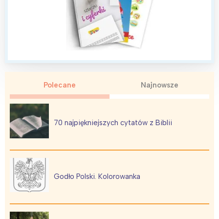
Polecane
Najnowsze
70 najpiękniejszych cytatów z Biblii
Godło Polski. Kolorowanka
Interesują mnie wydarzenia z
tego regionu: