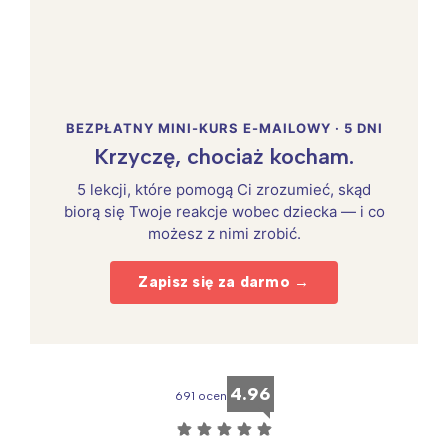
BEZPŁATNY MINI-KURS E-MAILOWY · 5 DNI
Krzyczę, chociaż kocham.
5 lekcji, które pomogą Ci zrozumieć, skąd
biorą się Twoje reakcje wobec dziecka — i co
możesz z nimi zrobić.
Zapisz się za darmo →
4.96
691 ocen
☆
☆
☆
☆
☆