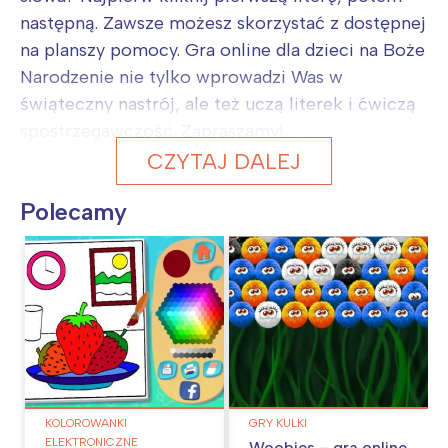
następną. Zawsze możesz skorzystać z dostępnej
na planszy pomocy. Gra online dla dzieci na Boże
Narodzenie nie tylko wprowadzi Was w
świąteczny nastrój, ale też uczą literek i ćwiczą
spostrzegawczość. Zapraszamy! ...
CZYTAJ DALEJ
Polecamy
KOLOROWANKI
GRY KULKI
ELEKTRONICZNE
Woobies – gra online