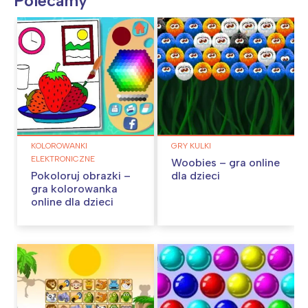
Polecamy
KOLOROWANKI
GRY KULKI
ELEKTRONICZNE
Woobies – gra online
Pokoloruj obrazki –
dla dzieci
gra kolorowanka
online dla dzieci