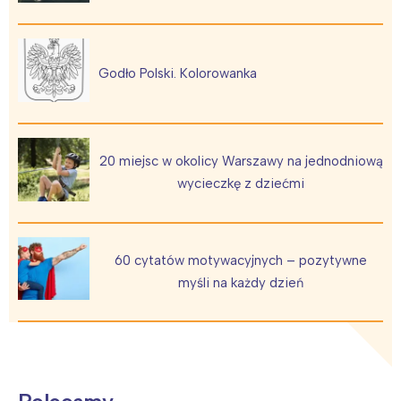
Interesują mnie wydarzenia z
tego regionu:
Godło Polski. Kolorowanka
Warszawa
Śląsk
Łódź
Kraków
20 miejsc w okolicy Warszawy na jednodniową
Trójmiasto
Południe
wycieczkę z dziećmi
Poznań
Północ
Wrocław
Wszystkie
60 cytatów motywacyjnych – pozytywne
Wybieram
myśli na każdy dzień