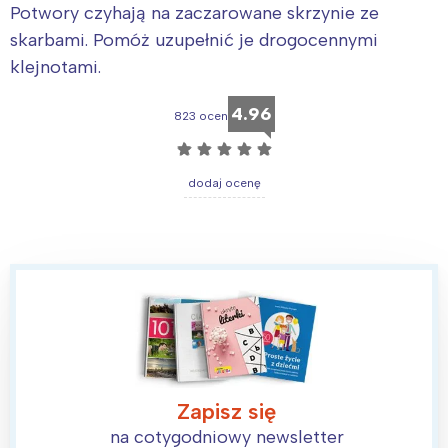
Potwory czyhają na zaczarowane skrzynie ze
skarbami. Pomóż uzupełnić je drogocennymi
klejnotami.
4.96
823 ocen
☆
☆
☆
☆
☆
dodaj ocenę
Zapisz się
na cotygodniowy newsletter