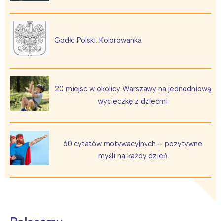
Interesują mnie wydarzenia z
tego regionu:
Godło Polski. Kolorowanka
Warszawa
Śląsk
Łódź
Kraków
20 miejsc w okolicy Warszawy na jednodniową
Trójmiasto
Południe
wycieczkę z dziećmi
Poznań
Północ
Wrocław
Wszystkie
60 cytatów motywacyjnych – pozytywne
Wybieram
myśli na każdy dzień