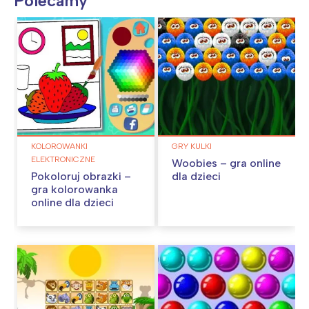
Polecamy
KOLOROWANKI
GRY KULKI
ELEKTRONICZNE
Woobies – gra online
Pokoloruj obrazki –
dla dzieci
gra kolorowanka
online dla dzieci