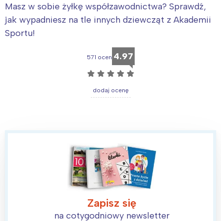
Masz w sobie żyłkę współzawodnictwa? Sprawdź,
jak wypadniesz na tle innych dziewcząt z Akademii
Sportu!
4.97
571 ocen
☆
☆
☆
☆
☆
dodaj ocenę
Zapisz się
na cotygodniowy newsletter