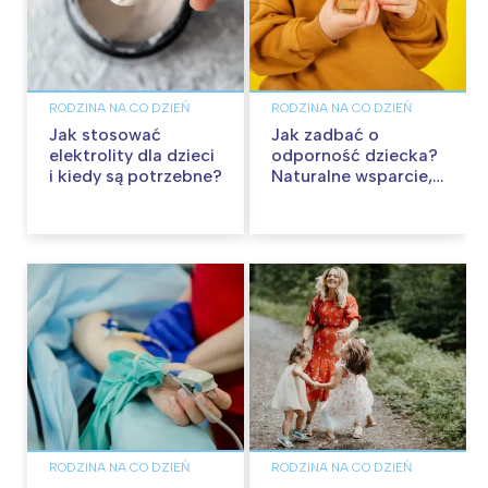
RODZINA NA CO DZIEŃ
RODZINA NA CO DZIEŃ
Jak stosować
Jak zadbać o
elektrolity dla dzieci
odporność dziecka?
i kiedy są potrzebne?
Naturalne wsparcie,
które warto poznać
RODZINA NA CO DZIEŃ
RODZINA NA CO DZIEŃ