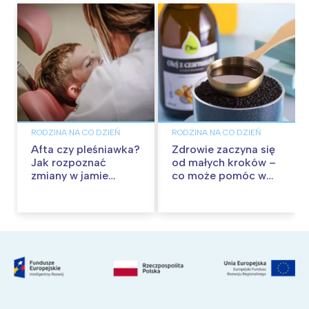
RODZINA NA CO DZIEŃ
RODZINA NA CO DZIEŃ
Afta czy pleśniawka?
Zdrowie zaczyna się
Jak rozpoznać
od małych kroków –
zmiany w jamie
co może pomóc w
ustnej dziecka?
budowaniu
Kiedy zgłosić się z
odporności?
problemem do
pediatry?