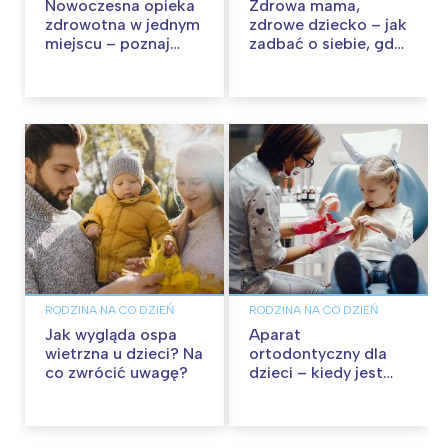
Nowoczesna opieka
Zdrowa mama,
zdrowotna w jednym
zdrowe dziecko – jak
miejscu – poznaj
zadbać o siebie, gdy
portal ePOLMED
opiekujesz się
maluchem?
RODZINA NA CO DZIEŃ
RODZINA NA CO DZIEŃ
Jak wygląda ospa
Aparat
wietrzna u dzieci? Na
ortodontyczny dla
co zwrócić uwagę?
dzieci – kiedy jest
potrzebny i jakie są
dostępne opcje?