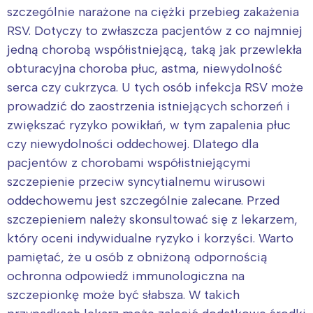
szczególnie narażone na ciężki przebieg zakażenia
RSV. Dotyczy to zwłaszcza pacjentów z co najmniej
Warszawa
Śląsk
jedną chorobą współistniejącą, taką jak przewlekła
Łódź
Kraków
obturacyjna choroba płuc, astma, niewydolność
Trójmiasto
Południe
serca czy cukrzyca. U tych osób infekcja RSV może
Poznań
Północ
prowadzić do zaostrzenia istniejących schorzeń i
Wrocław
Wszystkie
zwiększać ryzyko powikłań, w tym zapalenia płuc
czy niewydolności oddechowej. Dlatego dla
Wybieram
pacjentów z chorobami współistniejącymi
szczepienie przeciw syncytialnemu wirusowi
oddechowemu jest szczególnie zalecane. Przed
szczepieniem należy skonsultować się z lekarzem,
który oceni indywidualne ryzyko i korzyści. Warto
pamiętać, że u osób z obniżoną odpornością
ochronna odpowiedź immunologiczna na
szczepionkę może być słabsza. W takich