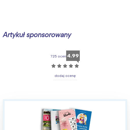
Artykuł sponsorowany
4.99
725 ocen
☆
☆
☆
☆
☆
dodaj ocenę