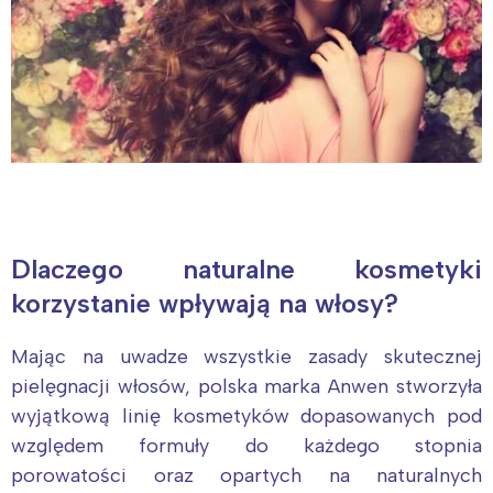
Dlaczego naturalne kosmetyki
korzystanie wpływają na włosy?
Mając na uwadze wszystkie zasady skutecznej
Interesują mnie wydarzenia z
pielęgnacji włosów, polska marka Anwen stworzyła
tego regionu:
wyjątkową linię kosmetyków dopasowanych pod
względem formuły do każdego stopnia
Warszawa
Śląsk
porowatości oraz opartych na naturalnych