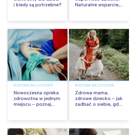
i kiedy są potrzebne?
Naturalne wsparcie,
które warto poznać
RODZINA NA CO DZIEŃ
RODZINA NA CO DZIEŃ
Nowoczesna opieka
Zdrowa mama,
zdrowotna w jednym
zdrowe dziecko – jak
miejscu – poznaj
zadbać o siebie, gdy
portal ePOLMED
opiekujesz się
maluchem?