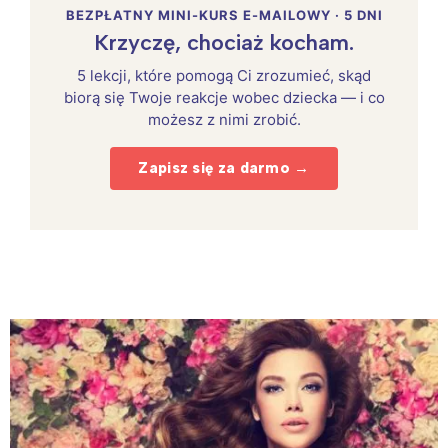
BEZPŁATNY MINI-KURS E-MAILOWY · 5 DNI
Krzyczę, chociaż kocham.
5 lekcji, które pomogą Ci zrozumieć, skąd
biorą się Twoje reakcje wobec dziecka — i co
możesz z nimi zrobić.
Zapisz się za darmo →