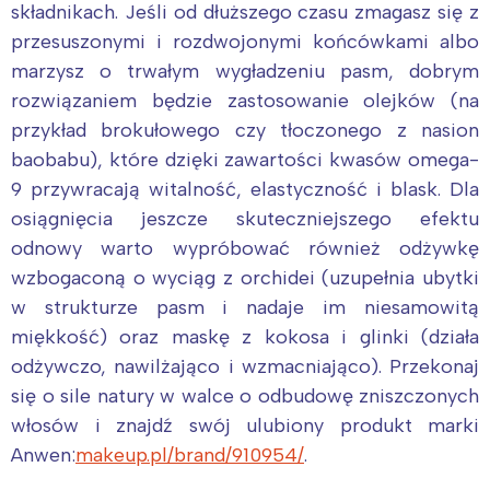
Łódź
Kraków
składnikach. Jeśli od dłuższego czasu zmagasz się z
Trójmiasto
Południe
przesuszonymi i rozdwojonymi końcówkami albo
marzysz o trwałym wygładzeniu pasm, dobrym
Poznań
Północ
rozwiązaniem będzie zastosowanie olejków (na
Wrocław
Wszystkie
przykład brokułowego czy tłoczonego z nasion
baobabu), które dzięki zawartości kwasów omega-
Wybieram
9 przywracają witalność, elastyczność i blask. Dla
osiągnięcia jeszcze skuteczniejszego efektu
odnowy warto wypróbować również odżywkę
wzbogaconą o wyciąg z orchidei (uzupełnia ubytki
w strukturze pasm i nadaje im niesamowitą
miękkość) oraz maskę z kokosa i glinki (działa
odżywczo, nawilżająco i wzmacniająco). Przekonaj
się o sile natury w walce o odbudowę zniszczonych
włosów i znajdź swój ulubiony produkt marki
Anwen:
makeup.pl/brand/910954/
.