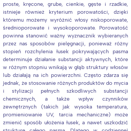
proste, kręcone, grube, cienkie, gęste i rzadkie,
istnieje również kryterium porowatości, dzięki
któremu możemy wyróżnić włosy niskoporowate,
średnioporowate i wysokoporowate. Porowatość
powinna stanowić ważny wyznacznik wybieranych
przez nas sposobów pielęgnacji, ponieważ różny
stopień rozchylenia łusek pokrywających pasma
determinuje działanie substancji aktywnych, które
w różnym stopniu wnikają w głąb struktury włosów
lub działają na ich powierzchni. Często zdarza się
jednak, że stosowanie różnych produktów do mycia
i stylizacji pełnych szkodliwych substancji
chemicznych, a także wpływ czynników
zewnętrznych (takich jak wysoka temperatura,
promieniowanie UV, tarcia mechaniczne) może
zmienić sposób ułożenia łusek, a nawet uszkodzić
strukturę całego pasma. Dlatego w codziennej