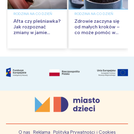
RODZINA NA CO DZIEŃ
RODZINA NA CO DZIEŃ
Afta czy pleśniawka?
Zdrowie zaczyna się
Jak rozpoznać
od małych kroków –
zmiany w jamie
co może pomóc w
ustnej dziecka?
budowaniu
Kiedy zgłosić się z
odporności?
problemem do
pediatry?
O nas
Reklama
Polityka Prywatności i Cookies