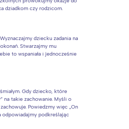
szkolnych prowokujmy okazje do
ka dziadkom czy rodzicom.
ę. Wyznaczajmy dziecku zadania na
 dokonań. Stwarzajmy mu
bie to wspaniała i jednocześnie
eśmiałym. Gdy dziecko, które
” na takie zachowanie. Myśli o
nie zachowuje. Powiedzmy więc „On
ha odpowiadajmy podkreślając