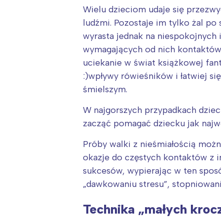
Wielu dzieciom udaje się przezwyc
ludźmi. Pozostaje im tylko żal p
wyrasta jednak na niespokojnych 
wymagających od nich kontaktów 
uciekanie w świat książkowej fant
:)wpływy rówieśników i łatwiej si
śmielszym.
W najgorszych przypadkach dzieci
zacząć pomagać dziecku jak najwc
Próby walki z nieśmiałością moż
okazje do częstych kontaktów z i
sukcesów, wypierając w ten sposó
„dawkowaniu stresu”, stopniowani
W
Ł
Technika „małych kro