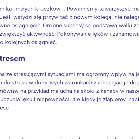
rójmiasto
Południe
echnika „małych kroczków” . Powinniśmy towarzyszyć 
oznań
Północ
. Jeśli wstydzi się przywitać z nowym kolegą, nie nal
rocław
Wszystkie
ywne osiągnięcie. Drobne sukcesy są podstawą walki z
 zwiększyć aktywność. Pokonywanie lęków i zahamowa
Wybieram
o kolejnych osiągnięć.
stresem
ha ze stresującymi sytuacjami ma ogromny wpływ na 
o do stresu w domowych warunkach zachęcając je do 
mówmy na przykład malucha na skoki z kanapy w nasze
czucia lęku i niepewności, ale kiedy je złapiemy, nap
esu.