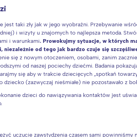
zi
 jest taki zły jak w jego wyobraźni. Przebywanie wśród
niej) i wizyty u znajomych to najlepsza metoda. Stw
ami i warunkami
. Prowokujmy sytuacje, w których m
, niezależnie od tego jak bardzo czuje się szczęśli
jenie się z nowym otoczeniem, osobami, zanim zaczn
młodszymi od naszej pociechy dziećmi. Badania pokazuj
tarajmy się aby w trakcie dziecięcych „spotkań towarz
o dziecko (zazwyczaj nieśmiałe) nie pozostawało z bo
konanie dzieci do nawiązywania kontaktów jest uświa
.
żyć uczucie zawstydzenia czasem sami powinniśmy na 