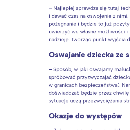
T
– Najlepiej sprawdza się tutaj t
P
i dawać czas na oswojenie z nimi
W
pożegnanie i będzie to już pozyt
uwierzyć we własne możliwości i
nadzieję, tworząc punkt wyjścia d
Oswajanie dziecka ze 
– Sposób, w jaki oswajamy maluc
spróbować przyzwyczajać dzieck
w granicach bezpieczeństwa). Na
doświadczać będzie przez chwilę u
sytuacje uczą przezwyciężania str
Okazje do występów