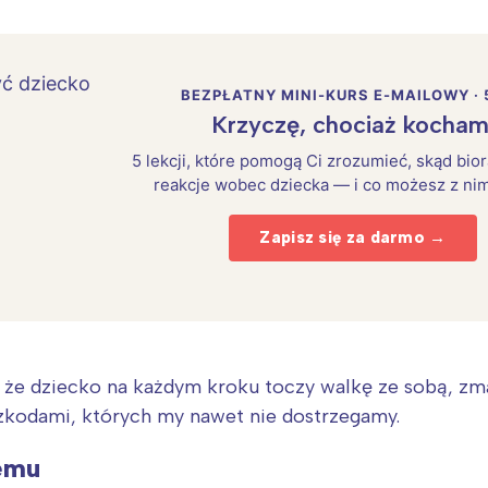
BEZPŁATNY MINI-KURS E-MAILOWY · 
Krzyczę, chociaż kocham
5 lekcji, które pomogą Ci zrozumieć, skąd bio
reakcje wobec dziecka — i co możesz z nim
Zapisz się za darmo →
 że dziecko na każdym kroku toczy walkę ze sobą, zm
zkodami, których my nawet nie dostrzegamy.
emu