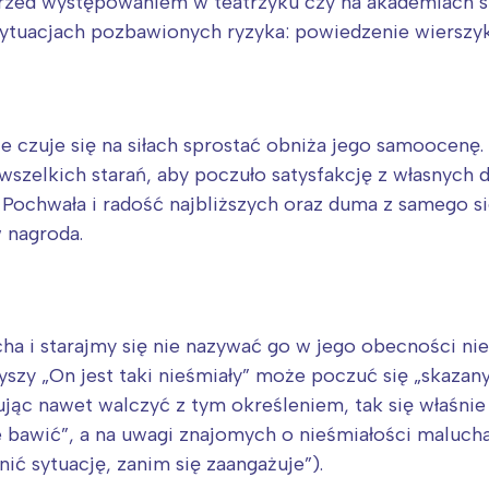
przed występowaniem w teatrzyku czy na akademiach 
 sytuacjach pozbawionych ryzyka: powiedzenie wierszy
ie czuje się na siłach sprostać obniża jego samoocen
wszelkich starań, aby poczuło satysfakcję z własnych
chwała i radość najbliższych oraz duma z samego sie
 nagroda.
ha i starajmy się nie nazywać go w jego obecności ni
szy „On jest taki nieśmiały” może poczuć się „skazany
óbując nawet walczyć z tym określeniem, tak się właś
e bawić”, a na uwagi znajomych o nieśmiałości maluc
ić sytuację, zanim się zaangażuje”).