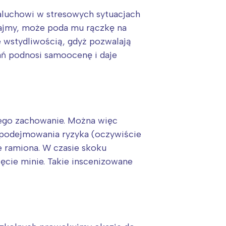
maluchowi w stresowych sytuacjach
egajmy, może poda mu rączkę na
e wstydliwością, gdyż pozwalają
ń podnosi samoocenę i daje
jego zachowanie. Można więc
podejmowania ryzyka (oczywiście
 ramiona. W czasie skoku
ięcie minie. Takie inscenizowane