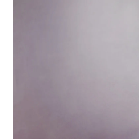
Wiosenny koncert ptaków na płocie
Kwitnąca wiśn