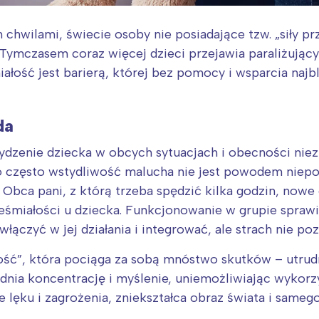
wilami, świecie osoby nie posiadające tzw. „siły prz
Tymczasem coraz więcej dzieci przejawia paraliżując
ałość jest barierą, której bez pomocy i wsparcia najbl
da
dzenie dziecka w obcych sytuacjach i obecności nie
 często wstydliwość malucha nie jest powodem niepo
 Obca pani, z którą trzeba spędzić kilka godzin, nowe
ieśmiałości u dziecka. Funkcjonowanie w grupie spra
włączyć w jej działania i integrować, ale strach nie p
ość”, która pociąga za sobą mnóstwo skutków – utrud
udnia koncentrację i myślenie, uniemożliwiając wykorz
 lęku i zagrożenia, zniekształca obraz świata i samego