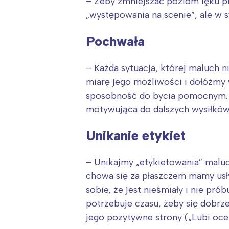
– Żeby zmniejszać poziom lęku 
„występowania na scenie”, ale w
Pochwała
– Każda sytuacja, której maluch n
miarę jego możliwości i dołóżmy 
sposobność do bycia pomocnym. Po
motywująca do dalszych wysiłków
Unikanie etykiet
– Unikajmy „etykietowania” maluc
chowa się za płaszczem mamy usły
sobie, że jest nieśmiały i nie pr
potrzebuje czasu, żeby się dobrz
jego pozytywne strony („Lubi ocen