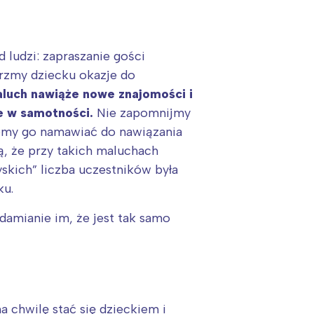
 ludzi: zapraszanie gości
órzmy dziecku okazje do
aluch nawiąże nowe znajomości i
we w samotności.
Nie zapomnijmy
iemy go namawiać do nawiązania
ą, że przy takich maluchach
yskich” liczba uczestników była
ku.
damianie im, że jest tak samo
chwilę stać się dzieckiem i