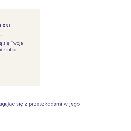
5 DNI
.
rą się Twoje
i zrobić.
agając się z przeszkodami w jego