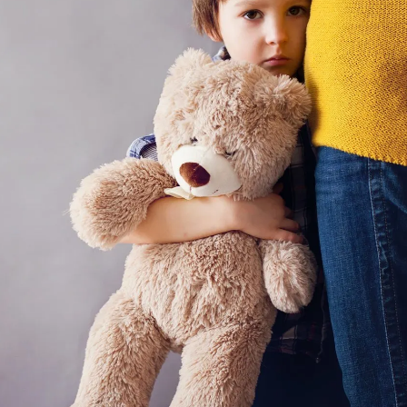
ia i jej płatki
Pszczoła i kwitnący ul