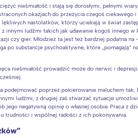
iężyć nieśmiałość i stają się dorosłymi, pełnymi wiary
o straconych okazjach do przeżycia czegoś ciekawego 
i lękliwych nastolatków, którzy uciekają w świat zast
z innymi ludźmi takich jak udawanie kogoś innego w 
azji czy gier. Młodzież ta jest też bardziej podatna n
ęga po substancje psychoaktywne, które „pomagają” na
ęca nieśmiałość prowadzić może do nerwic i depresji.
ześniej.
na podejmować poprzez pokierowanie maluchem tak, b
nnymi ludźmi, z drugiej zaś stwarzać sytuacje umożliw
Interesują mnie wydarzenia z tego regionu
b jego negatywną opinię o własnej osobie. Praca z d
u trudności i wspólnej radości z ich pokonywania.
arszawa
Śląsk
ódź
Kraków
czków”