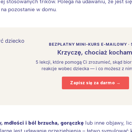
ciej stosowanych trików. Polega na udawaniu, że jest s
 na pozostanie w domu.
BEZPŁATNY MINI-KURS E-MAILOWY · 
Krzyczę, chociaż kocham
5 lekcji, które pomogą Ci zrozumieć, skąd bio
reakcje wobec dziecka — i co możesz z nim
Zapisz się za darmo →
Interesują mnie wydarzenia z tego regionu
arszawa
Śląsk
, mdłości i ból brzucha, gorączkę
lub inne objawy, li
ódź
Kraków
rne jest udawanie przeziębienia – łatwo symulować kas