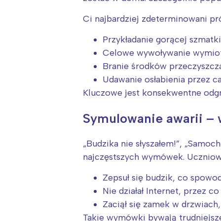
T
P
Ci najbardziej zdeterminowani p
W
Przykładanie gorącej szmatki
Celowe wywoływanie wymio
Branie środków przeczyszcz
Udawanie osłabienia przez ca
Kluczowe jest konsekwentne odgry
Symulowanie awarii –
„Budzika nie słyszałem!”, „Samochó
najczęstszych wymówek. Uczniowi
Zepsuł się budzik, co spowo
Nie działał Internet, przez c
Zaciął się zamek w drzwiach,
Takie wymówki bywają trudniejsze