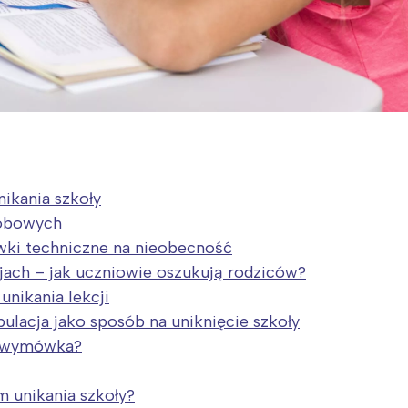
ikania szkoły
obowych
ki techniczne na nieobecność
ach – jak uczniowie oszukują rodziców?
nikania lekcji
ulacja jako sposób na uniknięcie szkoły
a wymówka?
m unikania szkoły?