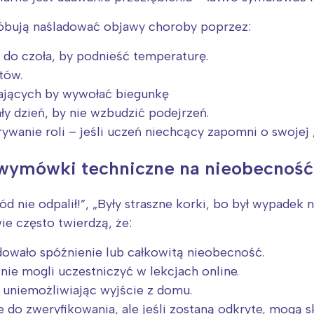
rójmiasto
Południe
oznań
Północ
róbują naśladować objawy choroby poprzez:
rocław
Wszystkie
 do czoła, by podnieść temperaturę.
tów.
Wybieram
ających by wywołać biegunkę
ły dzień, by nie wzbudzić podejrzeń.
wanie roli – jeśli uczeń niechcący zapomni o swojej
 wymówki techniczne na nieobecność
d nie odpalił!”, „Były straszne korki, bo był wypadek 
e często twierdzą, że:
dowało spóźnienie lub całkowitą nieobecność.
o nie mogli uczestniczyć w lekcjach online.
 uniemożliwiając wyjście z domu.
 do zweryfikowania, ale jeśli zostaną odkryte, mogą s