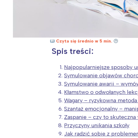
Czyta się średnio w 5 min.
Spis treści:
Najpopularniejsze sposoby un
Symulowanie objawów chor
Symulowanie awarii – wymów
Kłamstwo o odwołanych lekcj
Wagary – ryzykowna metoda u
Szantaż emocjonalny – manip
Zaspanie – czy to skuteczn
Przyczyny unikania szkoły
Jak radzić sobie z probleme