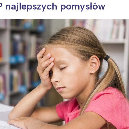
OP najlepszych pomysłów
ia i jej płatki
Pszczoła i kwitnący ul