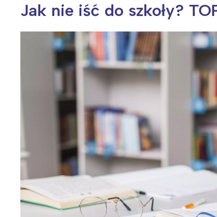
Jak nie iść do szkoły? T
Wiosenny koncert ptaków na płocie
Kwitnąca wiśn