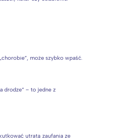
 „chorobie”, może szybko wpaść.
na drodze” – to jedne z
kutkować utratą zaufania ze