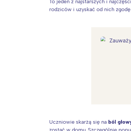
To jeden z najstarszych i najczęś
rodziców i uzyskać od nich zgodę
W
Uczniowie skarżą się na
ból głowy
Ł
zostać w domu. Szczególnie popula