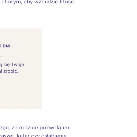
ię chorym, aby wzbudzić litość
5 DNI
.
rą się Twoje
i zrobić.
:
cząc, że rodzice pozwolą im
zel, katar czy osłabienie.