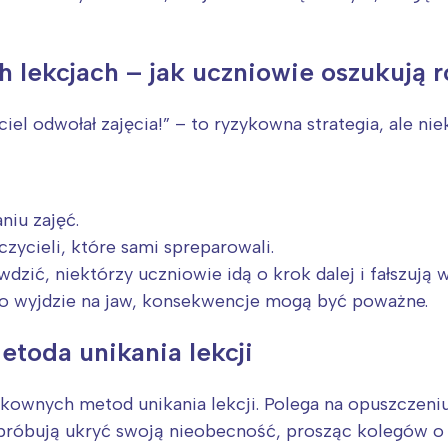
 lekcjach – jak uczniowie oszukują 
iel odwołał zajęcia!” – to ryzykowna strategia, ale nie
niu zajęć.
ycieli, które sami spreparowali.
zić, niektórzy uczniowie idą o krok dalej i fałszują 
wo wyjdzie na jaw, konsekwencje mogą być poważne.
toda unikania lekcji
zykownych metod unikania lekcji. Polega na opuszczeni
 próbują ukryć swoją nieobecność, prosząc kolegów o