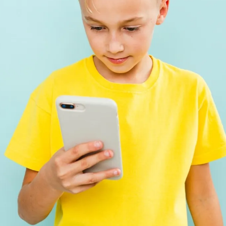
ia i jej płatki
Pszczoła i kwitnący ul