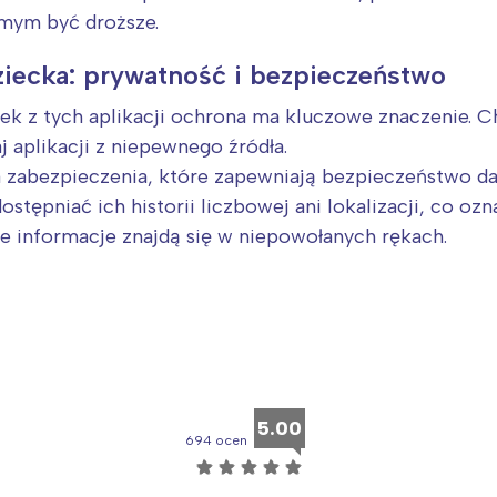
rocław
Wszystkie
amym być droższe.
ziecka: prywatność i bezpieczeństwo
Wybieram
iek z tych aplikacji ochrona ma kluczowe znaczenie.
 aplikacji z niepewnego źródła.
a zabezpieczenia, które zapewniają bezpieczeństwo
ostępniać ich historii liczbowej ani lokalizacji, co oz
że informacje znajdą się w niepowołanych rękach.
5.00
694 ocen
☆
☆
☆
☆
☆