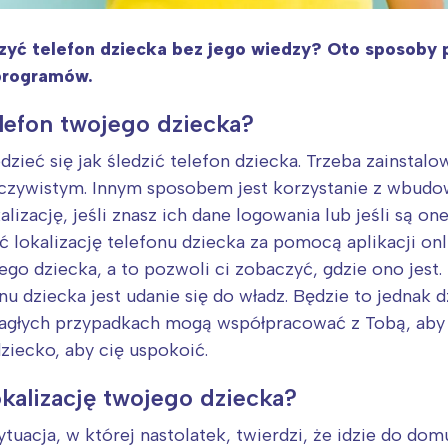
rzyć telefon dziecka bez jego wiedzy? Oto sposoby
programów.
lefon twojego dziecka?
ieć się jak śledzić telefon dziecka. Trzeba zainstalo
eczywistym. Innym sposobem jest korzystanie z wbudowa
izację, jeśli znasz ich dane logowania lub jeśli są on
lokalizację telefonu dziecka za pomocą aplikacji onli
go dziecka, a to pozwoli ci zobaczyć, gdzie ono jest.
 dziecka jest udanie się do władz. Będzie to jednak d
nagłych przypadkach mogą współpracować z Tobą, aby z
dziecko, aby cię uspokoić.
okalizację twojego dziecka?
acja, w której nastolatek, twierdzi, że idzie do domu 