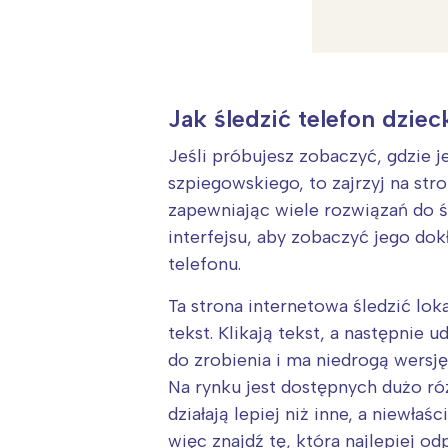
Jak śledzić telefon dzie
Jeśli próbujesz zobaczyć, gdzie 
szpiegowskiego, to zajrzyj na str
zapewniając wiele rozwiązań do ś
interfejsu, aby zobaczyć jego dok
telefonu.
Ta strona internetowa śledzić lo
tekst. Klikają tekst, a następnie 
W
do zrobienia i ma niedrogą wersj
Ł
Na rynku jest dostępnych dużo ró
T
działają lepiej niż inne, a niewła
P
więc znajdź tę, która najlepiej 