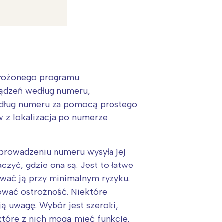
 złożonego programu
rządzeń według numeru,
według numeru za pomocą prostego
w z lokalizacja po numerze
:
wprowadzeniu numeru wysyła jej
aczyć, gdzie ona są. Jest to łatwe
ować ją przy minimalnym ryzyku.
hować ostrożność. Niektóre
ają uwagę. Wybór jest szeroki,
które z nich mogą mieć funkcje,