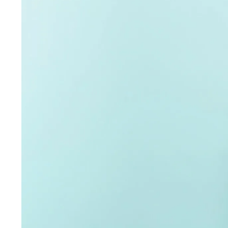
Wiosenny koncert ptaków na płocie
Kwitnąca wiśn