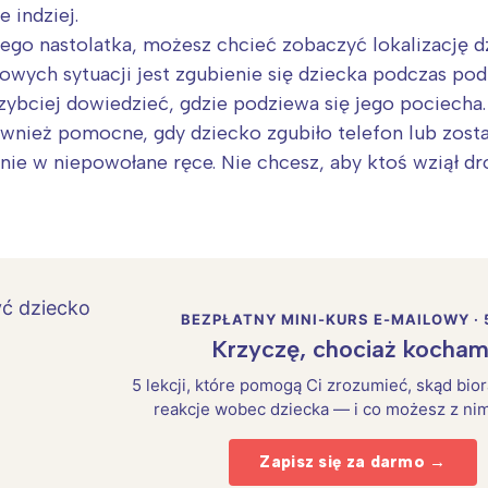
 indziej.
ego nastolatka, możesz chcieć zobaczyć lokalizację 
wych sytuacji jest zgubienie się dziecka podczas podr
zybciej dowiedzieć, gdzie podziewa się jego pociecha.
ównież pomocne, gdy dziecko zgubiło telefon lub został
ie w niepowołane ręce. Nie chcesz, aby ktoś wziął dro
BEZPŁATNY MINI-KURS E-MAILOWY · 
Krzyczę, chociaż kocham
5 lekcji, które pomogą Ci zrozumieć, skąd bio
reakcje wobec dziecka — i co możesz z nim
Zapisz się za darmo →