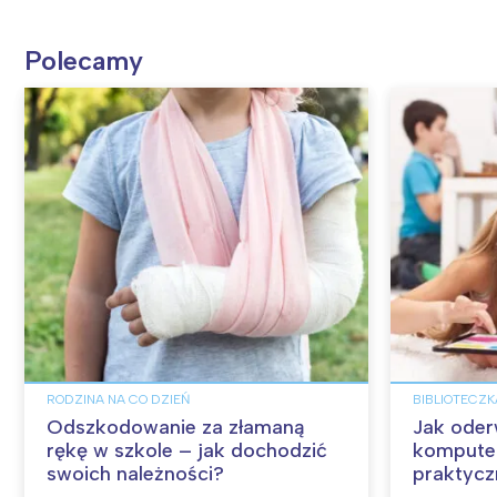
Polecamy
RODZINA NA CO DZIEŃ
BIBLIOTECZ
Odszkodowanie za złamaną
Jak oder
rękę w szkole – jak dochodzić
komputer
swoich należności?
praktyc