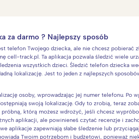
cka za darmo ? Najlepszy sposób
jest telefon Twojego dziecka, ale nie chcesz pobierać
onę cell-track.pl. Ta aplikacja pozwala śledzić wiele u
ledzenia wszystkich dzieci. Śledzić telefon dziecka 
ładną lokalizację. Jest to jeden z najlepszych sposobó
Interesują mnie wydarzenia z tego regionu
kalizację osoby, wprowadzając jej numer telefonu. Po 
udostępniają swoją lokalizację. Gdy to zrobią, teraz zob
arszawa
Śląsk
ę próbną, którą możesz wdrożyć, jeśli chcesz wyprób
ódź
Kraków
żnych aplikacji, ale powinieneś czytać recenzje i zac
rójmiasto
Południe
ściwe aplikacje zapewniają słabe śledzenie lub przyciąg
oznań
Północ
odpowiada Twoim potrzebom i budżetowi, ponieważ nie