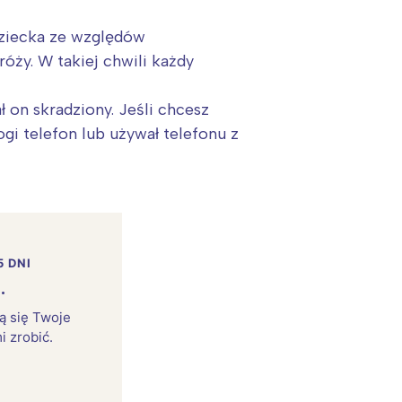
dziecka ze względów
óży. W takiej chwili każdy
 on skradziony. Jeśli chcesz
gi telefon lub używał telefonu z
5 DNI
.
rą się Twoje
i zrobić.