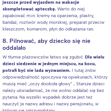
jeszcze przed wyjazdem na wakacje
skompletować apteczkę.
Warto do niej
zapakować m.in. kremy na oparzenia, plastry,
bandaż, roztwór wody morskiej, preparat przeciw
kleszczom, komarom, płyn do odkażania ran.
8. Pilnować, aby dziecko się nie
oddalało
W tłumie plażowiczów łatwo się zgubić.
Dla wielu
dzieci siedzenie w jednym miejscu, na kocu,
potrafi być nie lada wyzwaniem.
I tutaj znów
Interesują mnie wydarzenia z
odpowiedzialność spoczywa na opiekunach, którzy
tego regionu:
muszą mieć „oczy dookoła głowy” ;. Starsze dzieci
należy uświadamiać, że nie wolno oddalać się bez
pytania. Na wszelki wypadek dobrze jest też
Warszawa
Śląsk
nauczyć je nazwy adresu i nazwy pensjonatu, w
Łódź
Kraków
którym się zatrzymaliśmy.