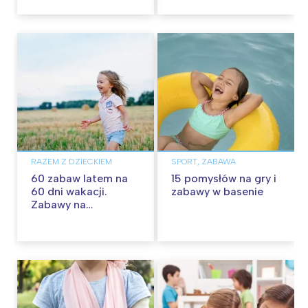
RAZEM Z DZIECKIEM
SPORT, ZABAWA
60 zabaw latem na
15 pomysłów na gry i
60 dni wakacji.
zabawy w basenie
Zabawy na
podwórku, w domu i
w plenerze