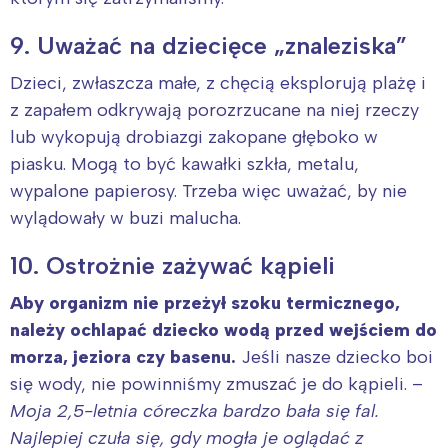
Trójmiasto
Południe
Poznań
Północ
9. Uważać na dziecięce „znaleziska”
Wrocław
Wszystkie
Dzieci, zwłaszcza małe, z chęcią eksplorują plażę i
z zapałem odkrywają porozrzucane na niej rzeczy
Wybieram
lub wykopują drobiazgi zakopane głęboko w
piasku. Mogą to być kawałki szkła, metalu,
wypalone papierosy. Trzeba więc uważać, by nie
wylądowały w buzi malucha.
10. Ostrożnie zażywać kąpieli
Aby organizm nie przeżył szoku termicznego,
należy ochlapać dziecko wodą przed wejściem do
morza, jeziora czy basenu.
Jeśli nasze dziecko boi
się wody, nie powinniśmy zmuszać je do kąpieli. –
Moja 2,5-letnia córeczka bardzo bała się fal.
Najlepiej czuła się, gdy mogła je oglądać z