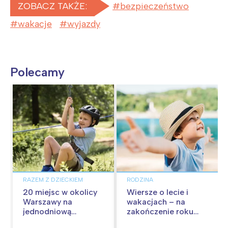
ZOBACZ TAKŻE:
bezpieczeństwo
wakacje
wyjazdy
Polecamy
RAZEM Z DZIECKIEM
RODZINA
20 miejsc w okolicy
Wiersze o lecie i
Warszawy na
wakacjach – na
jednodniową
zakończenie roku
wycieczkę z dziećmi
szkolnego