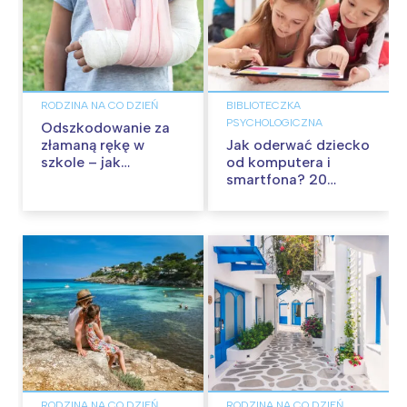
RODZINA NA CO DZIEŃ
BIBLIOTECZKA
PSYCHOLOGICZNA
Odszkodowanie za
złamaną rękę w
Jak oderwać dziecko
szkole – jak
od komputera i
dochodzić swoich
smartfona? 20
należności?
praktycznych
sposobów
RODZINA NA CO DZIEŃ
RODZINA NA CO DZIEŃ