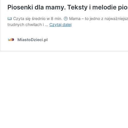
Piosenki dla mamy. Teksty i melodie p
Czyta się średnio w 8 min.
Mama – to jedno z najważniejsz
Piosenki
trudnych chwilach i …
Czytaj dalej
dla
mamy.
MiastoDzieci.pl
Teksty
i
melodie
piosenek
na
Dzień
Mamy