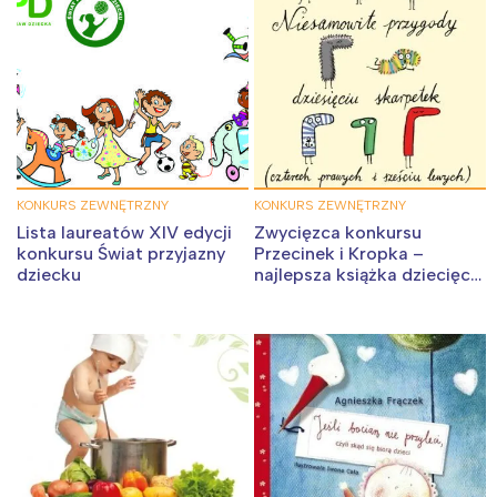
Interesują mnie wydarzenia z
tego regionu:
Warszawa
Śląsk
Łódź
Kraków
Trójmiasto
Południe
KONKURS ZEWNĘTRZNY
KONKURS ZEWNĘTRZNY
Poznań
Północ
Lista laureatów XIV edycji
Zwycięzca konkursu
konkursu Świat przyjazny
Przecinek i Kropka –
Wrocław
Wszystkie
dziecku
najlepsza książka dziecięca
2015
Wybieram