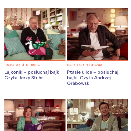
BAJKI DO SŁUCHANIA
BAJKI DO SŁUCHANIA
Lajkonik – posłuchaj bajki.
Ptasie ulice – posłuchaj
Czyta Jerzy Stuhr
bajki. Czyta Andrzej
Grabowski
Interesują mnie wydarzenia z
tego regionu: