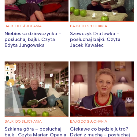
Warszawa
Śląsk
Łódź
Kraków
BAJKI DO SŁUCHANIA
BAJKI DO SŁUCHANIA
Niebieska dziewczynka –
Szewczyk Dratewka –
Trójmiasto
Południe
posłuchaj bajki. Czyta
posłuchaj bajki. Czyta
Poznań
Północ
Edyta Jungowska
Jacek Kawalec
Wrocław
Wszystkie
Wybieram
BAJKI DO SŁUCHANIA
BAJKI DO SŁUCHANIA
Szklana góra – posłuchaj
Ciekawe co będzie jutro?
bajki. Czyta Marian Opania
Dzień z muchą – posłuchaj