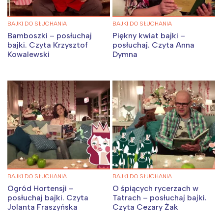
BAJKI DO SŁUCHANIA
BAJKI DO SŁUCHANIA
Bamboszki – posłuchaj
Piękny kwiat bajki –
bajki. Czyta Krzysztof
posłuchaj. Czyta Anna
Kowalewski
Dymna
BAJKI DO SŁUCHANIA
BAJKI DO SŁUCHANIA
Ogród Hortensji –
O śpiących rycerzach w
posłuchaj bajki. Czyta
Tatrach – posłuchaj bajki.
Jolanta Fraszyńska
Czyta Cezary Żak