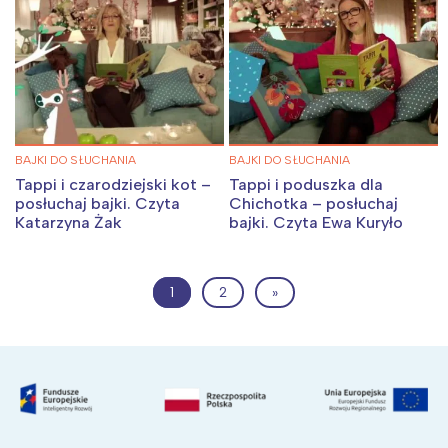
BAJKI DO SŁUCHANIA
BAJKI DO SŁUCHANIA
Tappi i czarodziejski kot –
Tappi i poduszka dla
posłuchaj bajki. Czyta
Chichotka – posłuchaj
Katarzyna Żak
bajki. Czyta Ewa Kuryło
1
2
»